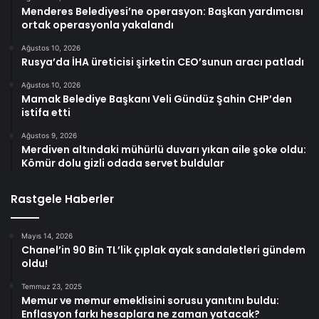
Menderes Belediyesi’ne operasyon: Başkan yardımcısı
ortak operasyonla yakalandı
Ağustos 10, 2026
Rusya’da İHA üreticisi şirketin CEO’sunun aracı patladı
Ağustos 10, 2026
Mamak Belediye Başkanı Veli Gündüz Şahin CHP’den
istifa etti
Ağustos 9, 2026
Merdiven altındaki mühürlü duvarı yıkan aile şoke oldu:
Kömür dolu gizli odada servet buldular
Rastgele Haberler
Mayıs 14, 2026
Chanel’in 90 Bin TL’lik çıplak ayak sandaletleri gündem
oldu!
Temmuz 23, 2025
Memur ve memur emeklisini sorusu yanıtını buldu:
Enflasyon farkı hesaplara ne zaman yatacak?