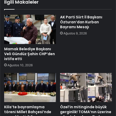
İlgili Makaleler
AK Parti Siirt İl Başkanı
Özturan’dan Kurban
Bayramı Mesajı
Ağustos 9, 2026
Mamak Belediye Başkanı
Veli Gündüz Şahin CHP’den
istifa etti
Ağustos 10, 2026
Kilis’te bayramlaşma
Özel’in mitinginde büyük
töreni Millet Bahçesi’nde
gerginlik! TOMA’nın üzerine