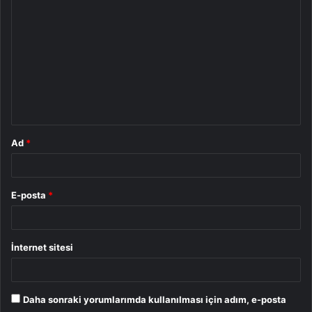
o
r
u
m
*
Ad
*
E-posta
*
İnternet sitesi
Daha sonraki yorumlarımda kullanılması için adım, e-posta