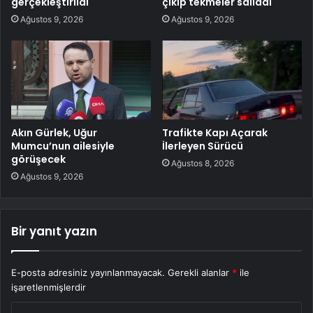
gerçekleştirildi
çıkıp tekmeler salladı
Ağustos 9, 2026
Ağustos 9, 2026
Akın Gürlek, Uğur
Trafikte Kapı Açarak
Mumcu’nun ailesiyle
İlerleyen Sürücü
görüşecek
Ağustos 8, 2026
Ağustos 9, 2026
Bir yanıt yazın
E-posta adresiniz yayınlanmayacak.
Gerekli alanlar
*
ile
işaretlenmişlerdir
Y