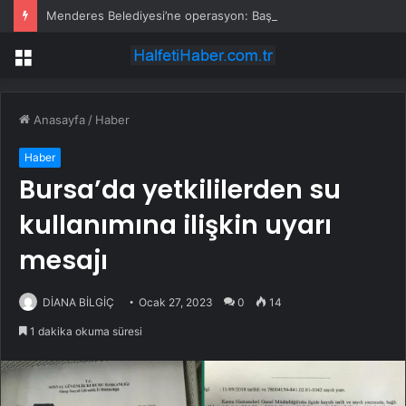
Menderes Belediyesi’ne operasyon: Başkan yardımcısı ortak operasyonla yakalandı
Menü
Anasayfa
/
Haber
Haber
Bursa’da yetkililerden su
kullanımına ilişkin uyarı
mesajı
DİANA BİLGİÇ
Ocak 27, 2023
0
14
1 dakika okuma süresi