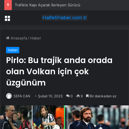
Trafikte Kapı Açarak İlerleyen Sürücü
Menü
Anasayfa
/
Haber
Haber
Pirlo: Bu trajik anda orada
olan Volkan için çok
üzgünüm
SEFA CAN
Şubat 10, 2023
0
9
Bir dakikadan az