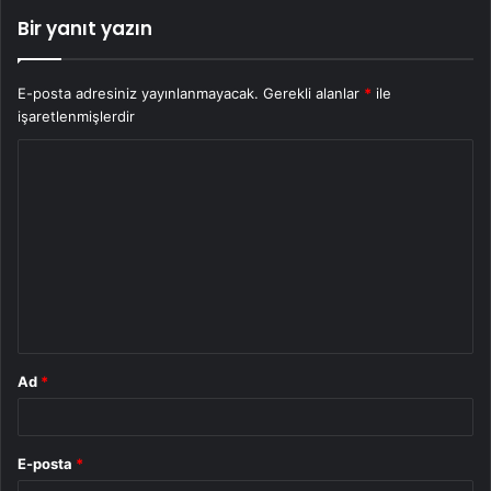
Bir yanıt yazın
E-posta adresiniz yayınlanmayacak.
Gerekli alanlar
*
ile
işaretlenmişlerdir
Y
o
r
u
m
*
Ad
*
E-posta
*