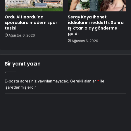
Ordu Altınordu’da
Seray Kaya ihanet
sporculara modern spor
iddialarını reddetti: Sahra
tesisi
Işık’tan olay gönderme
geldi
Ağustos 6, 2026
Ağustos 6, 2026
Bir yanıt yazın
E-posta adresiniz yayınlanmayacak.
Gerekli alanlar
*
ile
işaretlenmişlerdir
Y
o
r
u