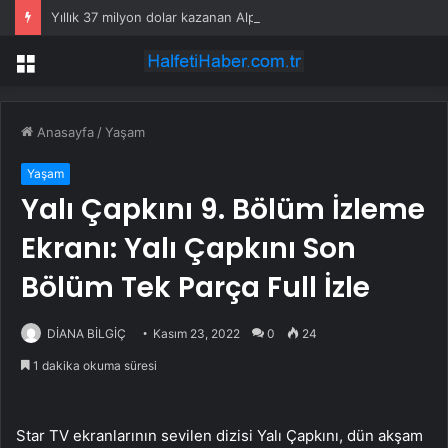
Yıllık 37 milyon dolar kazanan Alperen Şengün’den ailesine servet değerinde hediye
Menü
Anasayfa
/
Yaşam
Yaşam
Yalı Çapkını 9. Bölüm İzleme
Ekranı: Yalı Çapkını Son
Bölüm Tek Parça Full İzle
DİANA BİLGİÇ
Kasım 23, 2022
0
24
1 dakika okuma süresi
Star TV ekranlarının sevilen dizisi Yalı Çapkını, dün akşam