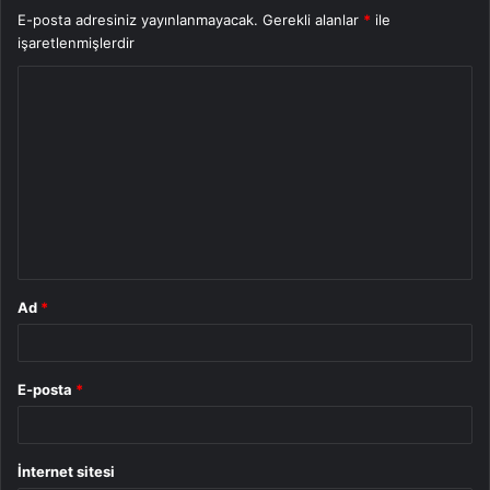
E-posta adresiniz yayınlanmayacak.
Gerekli alanlar
*
ile
işaretlenmişlerdir
Y
o
r
u
m
*
Ad
*
E-posta
*
İnternet sitesi