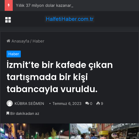
Yıllık 37 milyon dolar kazanan Alperen Şengün’den ailesine servet değerinde hediye
Menü
Anasayfa
/
Haber
Haber
İzmit’te bir kafede çıkan
tartışmada bir kişi
tabancayla vuruldu.
KÜBRA SEĞMEN
Temmuz 6, 2023
0
9
Bir dakikadan az