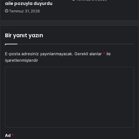
aile pozuyla duyurdu
Temmuz 31, 2026
Bir yanıt yazın
E-posta adresiniz yayınlanmayacak.
Gerekli alanlar
*
ile
işaretlenmişlerdir
Y
o
r
u
m
*
Ad
*