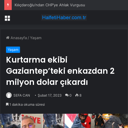
Kılıçdaroğlu’ndan CHP’ye Ahlak Vurgusu
Menü
Anasayfa
/
Yaşam
Yaşam
Kurtarma ekibi
Gaziantep’teki enkazdan 2
milyon dolar çıkardı
SEFA CAN
Şubat 17, 2023
0
8
1 dakika okuma süresi