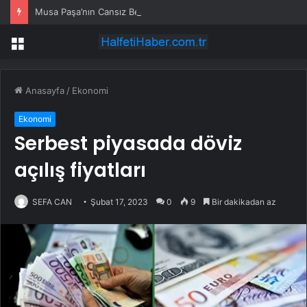
Musa Paşa’nın Cansız Bedeni Bulundu
Menü
Anasayfa
/
Ekonomi
Ekonomi
Serbest piyasada döviz
açılış fiyatları
SEFA CAN
Şubat 17, 2023
0
9
Bir dakikadan az