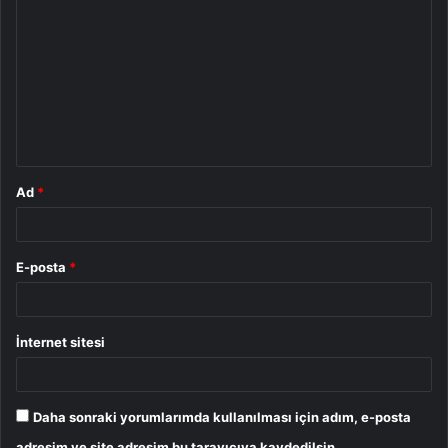
o
r
u
m
*
Ad
*
E-posta
*
İnternet sitesi
Daha sonraki yorumlarımda kullanılması için adım, e-posta
adresim ve site adresim bu tarayıcıya kaydedilsin.